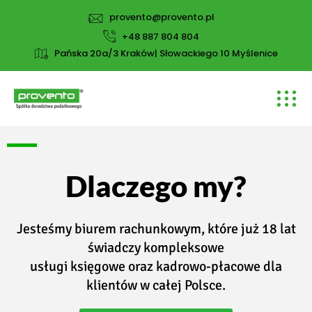
provento@provento.pl
+48 887 804 804
Pańska 20a/3 Kraków| Słowackiego 10 Myślenice
Dlaczego my?
Jesteśmy biurem rachunkowym, które już 18 lat
świadczy kompleksowe
usługi księgowe oraz kadrowo-płacowe dla
klientów w całej Polsce.