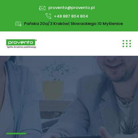
provento@provento.pl
+48 887 804 804
Pańska 20a/3 Kraków| Słowackiego 10 Myślenice