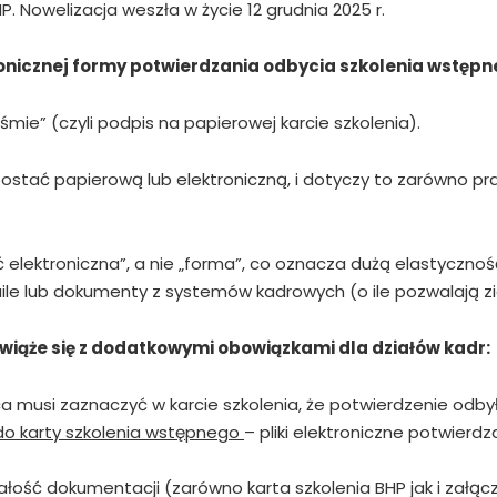
. Nowelizacja weszła w życie 12 grudnia 2025 r.
onicznej formy potwierdzania odbycia szkolenia wstępn
mie” (czyli podpis na papierowej karcie szkolenia).
ostać papierową lub elektroniczną, i dotyczy to zarówno pra
elektroniczna”, a nie „forma”, co oznacza dużą elastyczno
aile lub dokumenty z systemów kadrowych (o ile pozwalają 
iąże się z dodatkowymi obowiązkami dla działów kadr:
 musi zaznaczyć w karcie szkolenia, że potwierdzenie odbyło
do karty szkolenia wstępnego
– pliki elektroniczne potwierd
ałość dokumentacji (zarówno karta szkolenia BHP jak i załącz