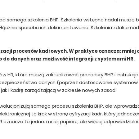
zasad samego szkolenia BHP. Szkolenia wstępne nadal muszą
cznie sposobu ich dokumentowania. Szkolenia zdalne nada
ryzacji procesów kadrowych. W praktyce oznacza: mniej
p do danych oraz możliwość integracji z systemami HR.
ów HR, które muszą zaktualizować procedury BHP i instrukcj
 bezpieczeństwo danych (poprzez dostosowanie systemów ele
jak i kadrę zarządzającą w zakresie nowych zasad.
ewolucjonizują samego procesu szkolenia BHP, ale wprowadza
ktronicznej to krok w stronę cyfryzacji kadr, który jednoc
R oznacza to jedno: mniej papieru, ale więcej odpowiedzial