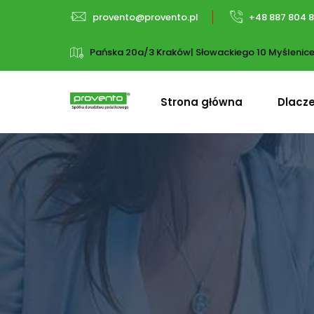
provento@provento.pl
+48 887 804 
Pańska 20a/3 Kraków| Słowackiego 10 Myślenic
Strona główna
Dlacz