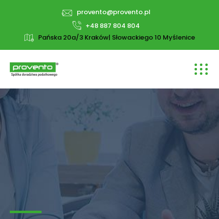
provento@provento.pl
+48 887 804 804
Pańska 20a/3 Kraków| Słowackiego 10 Myślenice