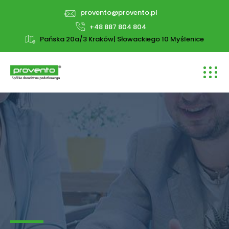
provento@provento.pl
+48 887 804 804
Pańska 20a/3 Kraków| Słowackiego 10 Myślenice